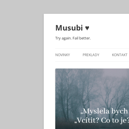
Musubi ♥
Try again. Fail better.
NOVINKY
PREKLADY
KONTAKT
KNIHA REALLY REALLY MISS 
FILMY A TV ŠPECIÁLY
SERIÁLY