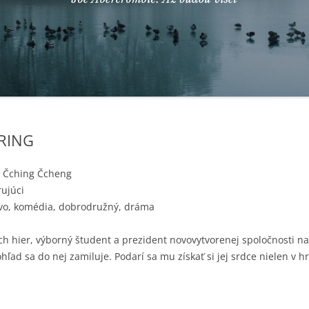
URING
n Čching Čcheng
ujúci
tvo, komédia, dobrodružný, dráma
ch hier, výborný študent a prezident novovytvorenej spoločnosti na 
hľad sa do nej zamiluje. Podarí sa mu získať si jej srdce nielen v hr