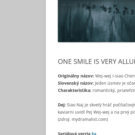
ONE SMILE IS VERY ALL
Originálny názov:
Wej-wej I-siao Che
Slovenský názov:
Jeden úsmev je očar
Charakteristika:
romantický, priateľs
Dej:
Siao Naj je skvelý hráč počítačový
kaviarni uvidí Pej Wej-wej a na prvý po
(zdroj: mydramalist.com)
Seriálová verzia
tu
.